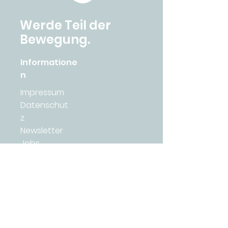
Werde Teil der
Bewegung.
Informatione
n
Impressum
Datenschut
z
Newsletter
Jobs
Presse
Downloads
Tiny Farms
Academy
Academy 2026