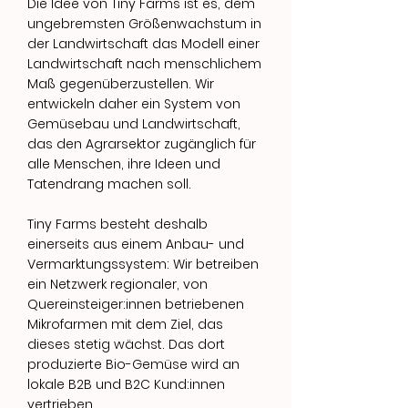
Die Idee von Tiny Farms ist es, dem
ungebremsten Größenwachstum in
der Landwirtschaft das Modell einer
Landwirtschaft nach menschlichem
Maß gegenüberzustellen. Wir
entwickeln daher ein System von
Gemüsebau und Landwirtschaft,
das den Agrarsektor zugänglich für
alle Menschen, ihre Ideen und
Tatendrang machen soll.
Tiny Farms besteht deshalb
einerseits aus einem Anbau- und
Vermarktungssystem: Wir betreiben
ein Netzwerk regionaler, von
Quereinsteiger:innen betriebenen
Mikrofarmen mit dem Ziel, das
dieses stetig wächst. Das dort
produzierte Bio-Gemüse wird an
lokale B2B und B2C Kund:innen
vertrieben.