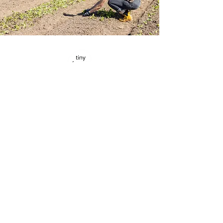
Werde Teil der
Bewegung.
Informatione
n
Impressum
Datenschut
z
Newsletter
Jobs
Presse