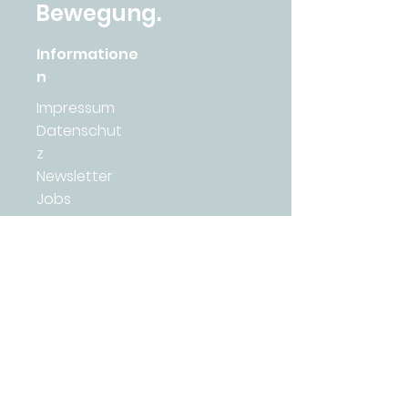
Bewegung.
Informatione
n
Impressum
Datenschut
z
Newsletter
Jobs
Presse
Downloads
Tiny Farms
Academy
Academy 2026
AGB
Lernplattform
Wirkungsbericht 2025