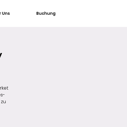
r Uns
Buchung
y
rket
es-
 zu