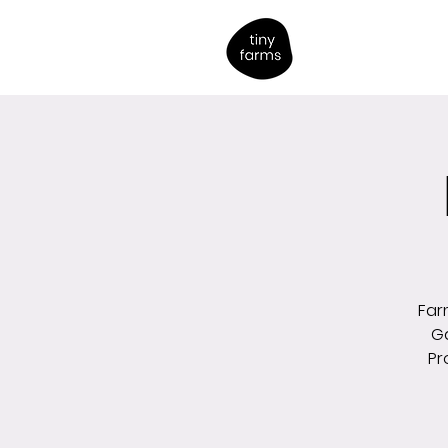
Far
Ga
Pr