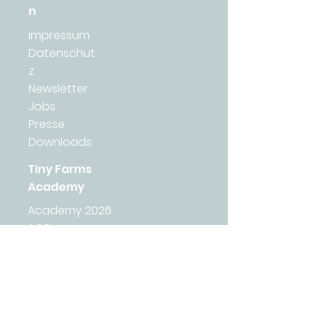
n
Impressum
Datenschut
z
Newsletter
Jobs
Presse
Downloads
Tiny Farms
Academy
Academy 2026
AGB
Lernplattform
Wirkungsbericht 2025
Tiny Farms
Veggies