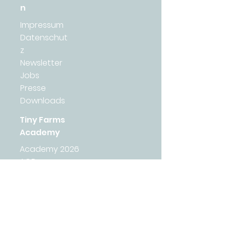
n
Impressum
Datenschut
z
Newsletter
Jobs
Presse
Downloads
Tiny Farms
Academy
Academy 2026
AGB
Lernplattform
Wirkungsbericht 2025
Tiny Farms
Veggies