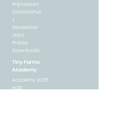
Impressum
Datenschut
z
Newsletter
Jobs
Presse
Downloads
Tiny Farms
Academy
Academy 2026
AGB
Lernplattform
Wirkungsbericht 2025
Tiny Farms
Veggies
Saisonabo