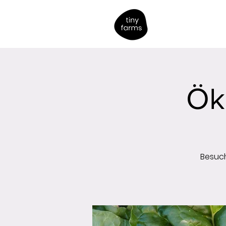
Ök
Besuch