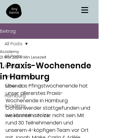
Beitrag
All Posts
Academy
All Posts
21. Mai 2024
1 Min. Lesezeit
1. Praxis-Wochenende
Rezept
in Hamburg
Tiny Farming
Über das Pfingstwochenende hat 
Schweiz
unser allererstes Praxis-
Hamburg
Wochenende in Hamburg 
Academy
Ochsenwerder stattgefunden und 
wir könnten stolzer nicht sein. Mit 
Gesellschaft & Politik
rund 30 Teilnehmenden und 
unserem 4-köpfigen Team vor Ort 
mit Jonah, Maike, Carla & Adèle 