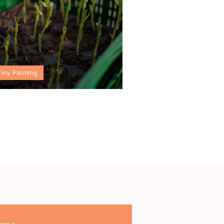
Tiny Farming
iny Farms goes Schweiz