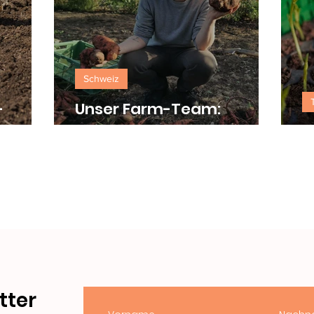
Schweiz
–
Unser Farm-Team:
enden
Gabriel
T
 &
tter