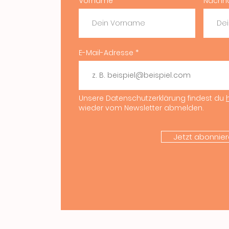
Vorname
Nachn
n:
bekommst du
re Academy
E-Mail-Adresse
ten
Unsere Datenschutzerklärung findest du
wieder vom Newsletter abmelden.
Jetzt abonnier