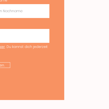
ame
hier
. Du kannst dich jederzeit
en.