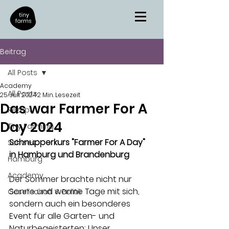
Beitrag
All Posts
Academy
All Posts
25. Juli 2024
2 Min. Lesezeit
Das war Farmer For A
Rezept
Day 2024
Tiny Farming
Schnupperkurs "Farmer For A Day" 
Schweiz
in Hamburg und Brandenburg
Hamburg
Academy
Der Sommer brachte nicht nur 
Sonne und warme Tage mit sich, 
Gesellschaft & Politik
sondern auch ein besonderes 
Event für alle Garten- und 
Naturbegeisterten: Unser 